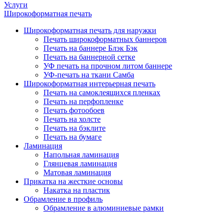
Услуги
Широкоформатная печать
Широкоформатная печать для наружки
Печать широкоформатных баннеров
Печать на баннере Блэк Бэк
Печать на баннерной сетке
УФ печать на прочном литом баннере
УФ-печать на ткани Самба
Широкоформатная интерьерная печать
Печать на самоклеящихся пленках
Печать на перфопленке
Печать фотообоев
Печать на холсте
Печать на бэклите
Печать на бумаге
Ламинация
Напольная ламинация
Глянцевая ламинация
Матовая ламинация
Прикатка на жесткие основы
Накатка на пластик
Обрамление в профиль
Обрамление в алюминиевые рамки