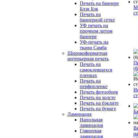
Печать на баннере
М
Блэк Бэк
с
Печать на
баннерной сетке
УФ печать на
прочном литом
баннере
УФ-печать на
ткани Самба
Широкоформатная
интерьерная печать
П
Печать на
(б
самоклеящихся
пленках
Печать на
перфопленке
И
Печать фотообоев
с
Печать на холсте
Печать на бэклите
Печать на бумаге
Б
Ламинация
Напольная
ламинация
В
Глянцевая
н
ламинация