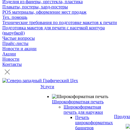
Изделия из фанеры, оргстекла, пластика
Плакаты, постеры, хард-постеры
POS материалы, оформление мест продаж
Тех. помощь
Технические требования по подготовке макетов к печати
Подготовка макетов для печати с насечкой контура
(вырубкой)
Частые вопросы
Прайс-листы
Новости и акции
Акции
Новости
Контакты
Услуги
Широкоформатная печать
Широкоформатная
печать для наружки
Продук
Печать
широкоформатных
баннеров