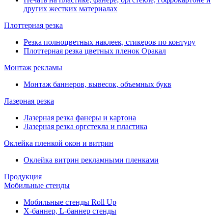
других жестких материалах
Плоттерная резка
Резка полноцветных наклеек, стикеров по контуру
Плоттерная резка цветных пленок Оракал
Монтаж рекламы
Монтаж баннеров, вывесок, объемных букв
Лазерная резка
Лазерная резка фанеры и картона
Лазерная резка оргстекла и пластика
Оклейка пленкой окон и витрин
Оклейка витрин рекламными пленками
Продукция
Мобильные стенды
Мобильные стенды Roll Up
Х-баннер, L-баннер стенды