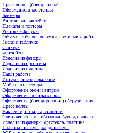
Пресс воллы (бренд воллы)
Иформационные стенды
Баннеры
Виниловые наклейки
Плакаты и постеры
Ростовые фигуры
Объемные буквы, вывески, световые короба
Знаки и таблички
Стикеры
Фотообои
Изделия из фанеры
Изделия из оргстекла
Изделия из пластика
Наши работы
Интерьерное оформление
Мобильные стенды
Оформление окон и витрин
Оформление автотранспорта
Оформление (брендирование) оборудования
Пресс воллы
Наклейки, стикеры, этикетки
Световая реклама, объемные буквы, вывески
Изделия из фанеры, оргстекла, пластика
Плакаты, постеры, хард-постеры
POS материалы, оформление мест продаж