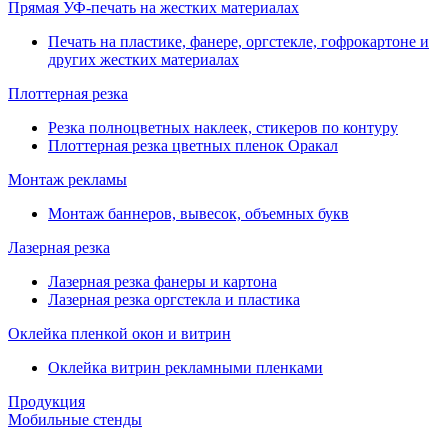
Прямая УФ-печать на жестких материалах
Печать на пластике, фанере, оргстекле, гофрокартоне и
других жестких материалах
Плоттерная резка
Резка полноцветных наклеек, стикеров по контуру
Плоттерная резка цветных пленок Оракал
Монтаж рекламы
Монтаж баннеров, вывесок, объемных букв
Лазерная резка
Лазерная резка фанеры и картона
Лазерная резка оргстекла и пластика
Оклейка пленкой окон и витрин
Оклейка витрин рекламными пленками
Продукция
Мобильные стенды