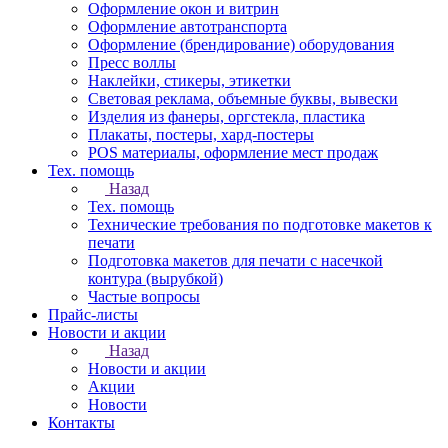
Оформление окон и витрин
Оформление автотранспорта
Оформление (брендирование) оборудования
Пресс воллы
Наклейки, стикеры, этикетки
Световая реклама, объемные буквы, вывески
Изделия из фанеры, оргстекла, пластика
Плакаты, постеры, хард-постеры
POS материалы, оформление мест продаж
Тех. помощь
Назад
Тех. помощь
Технические требования по подготовке макетов к
печати
Подготовка макетов для печати с насечкой
контура (вырубкой)
Частые вопросы
Прайс-листы
Новости и акции
Назад
Новости и акции
Акции
Новости
Контакты