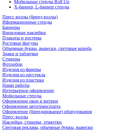
Мобильные стенды Roll Up
Х-баннер, L-баннер стенды
Пресс воллы (бренд воллы)
Иформационные стенды
Баннеры
Виниловые наклейки
Плакаты и постеры
Ростовые фигуры
Объемные буквы, вывески, световые короба
Знаки и таблички
Стикеры
Фотообои
Изделия из фанеры
Изделия из оргстекла
Изделия из пластика
Наши работы
Интерьерное оформление
Мобильные стенды
Оформление окон и витрин
Оформление автотранспорта
Оформление (брендирование) оборудования
Пресс воллы
Наклейки, стикеры, этикетки
Световая реклама, объемные буквы, вывески