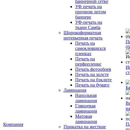
баннерной сетке
УФ печать на
прочном литом
баннере
УФ-печать на
ткани Самба
Широкоформатная
интерьерная печать
П
Печать на
(б
самоклеящихся
пленках
Печать на
перфопленке
И
Печать фотообоев
с
Печать на холсте
Печать на бэклите
Печать на бумаге
Б
Ламинация
Напольная
ламинация
В
Глянцевая
н
ламинация
Матовая
ламинация
П
Компания
Прикатка на жесткие
п