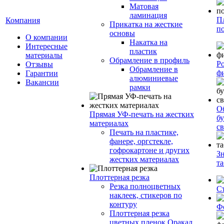
Матовая
ламинация
П
Компания
Прикатка на жесткие
п
основы
О компании
Накатка на
Интересные
пластик
материалы
Обрамление в профиль
Р
Отзывы
Обрамление в
ф
Гарантии
алюминиевые
Вакансии
рамки
О
Прямая УФ-печать на жестких
бу
материалах
с
Печать на пластике,
фанере, оргстекле,
гофрокартоне и других
З
жестких материалах
т
Плоттерная резка
Резка полноцветных
С
наклеек, стикеров по
контуру
Ф
Плоттерная резка
цветных пленок Оракал