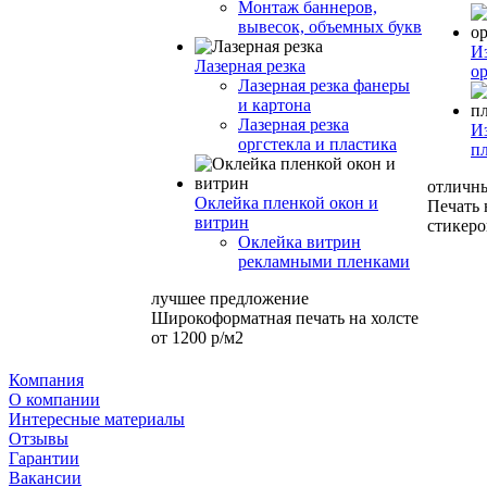
Монтаж баннеров,
вывесок, объемных букв
И
Лазерная резка
ор
Лазерная резка фанеры
и картона
Лазерная резка
И
оргстекла и пластика
п
отличн
Оклейка пленкой окон и
Печать
витрин
стикеро
Оклейка витрин
рекламными пленками
лучшее предложение
Широкоформатная печать на холсте
от 1200 р/м2
Компания
О компании
Интересные материалы
Отзывы
Гарантии
Вакансии