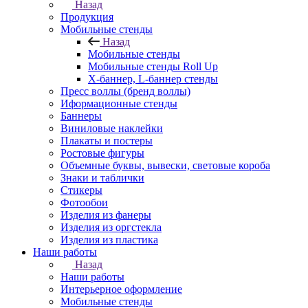
Назад
Продукция
Мобильные стенды
Назад
Мобильные стенды
Мобильные стенды Roll Up
Х-баннер, L-баннер стенды
Пресс воллы (бренд воллы)
Иформационные стенды
Баннеры
Виниловые наклейки
Плакаты и постеры
Ростовые фигуры
Объемные буквы, вывески, световые короба
Знаки и таблички
Стикеры
Фотообои
Изделия из фанеры
Изделия из оргстекла
Изделия из пластика
Наши работы
Назад
Наши работы
Интерьерное оформление
Мобильные стенды