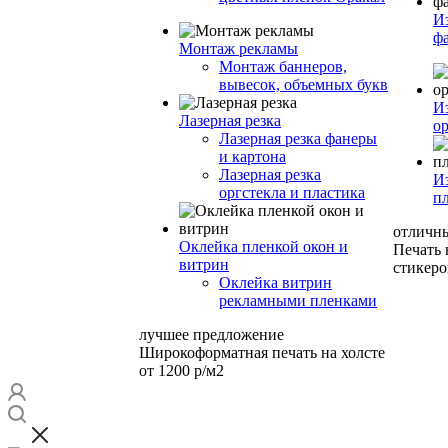
И
ф
Монтаж рекламы
Монтаж баннеров,
вывесок, объемных букв
И
Лазерная резка
ор
Лазерная резка фанеры
и картона
Лазерная резка
И
оргстекла и пластика
п
отличн
Оклейка пленкой окон и
Печать
витрин
стикеро
Оклейка витрин
рекламными пленками
лучшее предложение
Широкоформатная печать на холсте
от 1200 р/м2