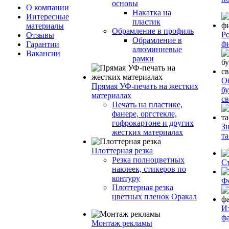
основы
О компании
Накатка на
Интересные
пластик
материалы
Обрамление в профиль
Р
Отзывы
Обрамление в
ф
Гарантии
алюминиевые
Вакансии
рамки
О
Прямая УФ-печать на жестких
бу
материалах
с
Печать на пластике,
фанере, оргстекле,
гофрокартоне и других
З
жестких материалах
т
Плоттерная резка
Резка полноцветных
С
наклеек, стикеров по
контуру
Ф
Плоттерная резка
цветных пленок Оракал
И
ф
Монтаж рекламы