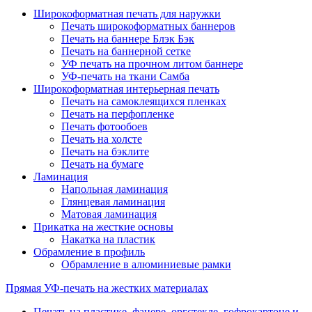
Широкоформатная печать для наружки
Печать широкоформатных баннеров
Печать на баннере Блэк Бэк
Печать на баннерной сетке
УФ печать на прочном литом баннере
УФ-печать на ткани Самба
Широкоформатная интерьерная печать
Печать на самоклеящихся пленках
Печать на перфопленке
Печать фотообоев
Печать на холсте
Печать на бэклите
Печать на бумаге
Ламинация
Напольная ламинация
Глянцевая ламинация
Матовая ламинация
Прикатка на жесткие основы
Накатка на пластик
Обрамление в профиль
Обрамление в алюминиевые рамки
Прямая УФ-печать на жестких материалах
Печать на пластике, фанере, оргстекле, гофрокартоне и