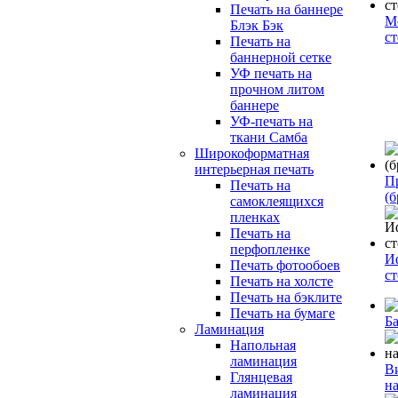
Печать на баннере
М
Блэк Бэк
с
Печать на
баннерной сетке
УФ печать на
прочном литом
баннере
УФ-печать на
ткани Самба
Широкоформатная
интерьерная печать
П
Печать на
(б
самоклеящихся
пленках
Печать на
перфопленке
И
Печать фотообоев
с
Печать на холсте
Печать на бэклите
Печать на бумаге
Б
Ламинация
Напольная
ламинация
В
Глянцевая
н
ламинация