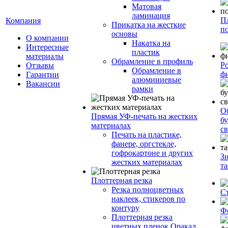
Матовая
ламинация
П
Компания
Прикатка на жесткие
п
основы
О компании
Накатка на
Интересные
пластик
материалы
Обрамление в профиль
Р
Отзывы
Обрамление в
ф
Гарантии
алюминиевые
Вакансии
рамки
О
Прямая УФ-печать на жестких
бу
материалах
с
Печать на пластике,
фанере, оргстекле,
гофрокартоне и других
З
жестких материалах
т
Плоттерная резка
Резка полноцветных
С
наклеек, стикеров по
контуру
Ф
Плоттерная резка
цветных пленок Оракал