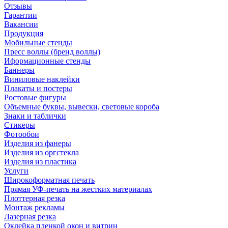
Отзывы
Гарантии
Вакансии
Продукция
Мобильные стенды
Пресс воллы (бренд воллы)
Иформационные стенды
Баннеры
Виниловые наклейки
Плакаты и постеры
Ростовые фигуры
Объемные буквы, вывески, световые короба
Знаки и таблички
Стикеры
Фотообои
Изделия из фанеры
Изделия из оргстекла
Изделия из пластика
Услуги
Широкоформатная печать
Прямая УФ-печать на жестких материалах
Плоттерная резка
Монтаж рекламы
Лазерная резка
Оклейка пленкой окон и витрин