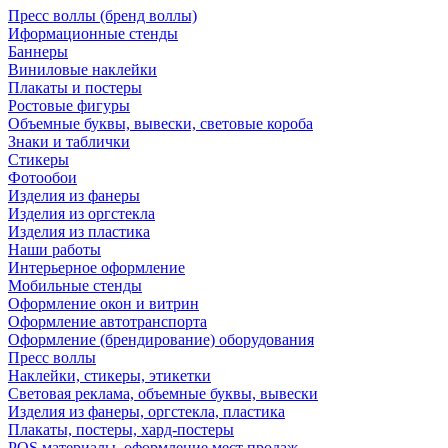
Пресс воллы (бренд воллы)
Иформационные стенды
Баннеры
Виниловые наклейки
Плакаты и постеры
Ростовые фигуры
Объемные буквы, вывески, световые короба
Знаки и таблички
Стикеры
Фотообои
Изделия из фанеры
Изделия из оргстекла
Изделия из пластика
Наши работы
Интерьерное оформление
Мобильные стенды
Оформление окон и витрин
Оформление автотранспорта
Оформление (брендирование) оборудования
Пресс воллы
Наклейки, стикеры, этикетки
Световая реклама, объемные буквы, вывески
Изделия из фанеры, оргстекла, пластика
Плакаты, постеры, хард-постеры
POS материалы, оформление мест продаж