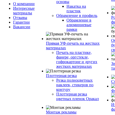
основы
О компании
Накатка на
Интересные
пластик
материалы
Обрамление в профиль
Р
Отзывы
Обрамление в
ф
Гарантии
алюминиевые
Вакансии
рамки
О
Прямая УФ-печать на жестких
бу
материалах
с
Печать на пластике,
фанере, оргстекле,
гофрокартоне и других
З
жестких материалах
т
Плоттерная резка
Резка полноцветных
С
наклеек, стикеров по
контуру
Ф
Плоттерная резка
цветных пленок Оракал
И
ф
Монтаж рекламы