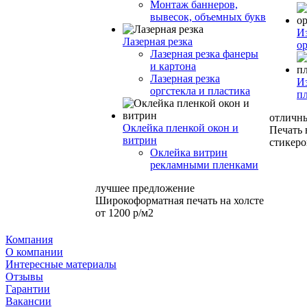
Монтаж баннеров,
вывесок, объемных букв
И
Лазерная резка
ор
Лазерная резка фанеры
и картона
Лазерная резка
И
оргстекла и пластика
п
отличн
Оклейка пленкой окон и
Печать
витрин
стикеро
Оклейка витрин
рекламными пленками
лучшее предложение
Широкоформатная печать на холсте
от 1200 р/м2
Компания
О компании
Интересные материалы
Отзывы
Гарантии
Вакансии