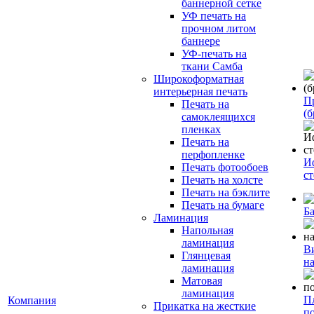
баннерной сетке
УФ печать на
прочном литом
баннере
УФ-печать на
ткани Самба
Широкоформатная
интерьерная печать
П
Печать на
(б
самоклеящихся
пленках
Печать на
перфопленке
И
Печать фотообоев
с
Печать на холсте
Печать на бэклите
Печать на бумаге
Б
Ламинация
Напольная
ламинация
В
Глянцевая
н
ламинация
Матовая
ламинация
П
Компания
Прикатка на жесткие
п