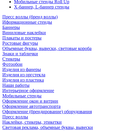
Мобильные стенды Roll Up
Х-баннер, L-баннер стенды
Пресс воллы (бренд воллы)
Иформационные стенды
Баннеры
Виниловые наклейки
Плакаты и постеры
Ростовые фигуры
Объемные буквы, вывески, световые короба
Знаки и таблички
Стикеры
Фотообои
Изделия из фанеры
Изделия из оргстекла
Изделия из пластика
Наши работы
Интерьерное оформление
Мобильные стенды
Оформление окон и витрин
Оформление автотранспорта
Оформление (брендирование) оборудования
Пресс воллы
Наклейки, стикеры, этикетки
Световая реклама, объемные буквы, вывески