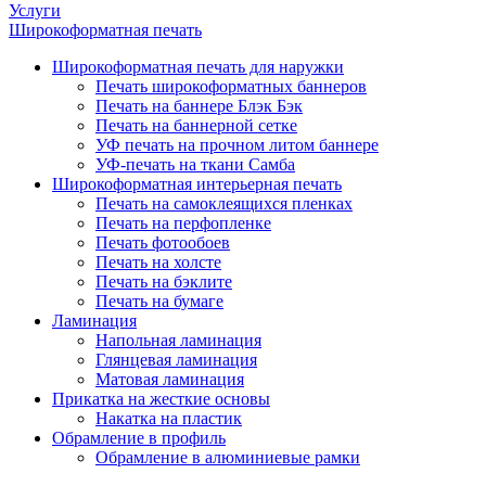
Услуги
Широкоформатная печать
Широкоформатная печать для наружки
Печать широкоформатных баннеров
Печать на баннере Блэк Бэк
Печать на баннерной сетке
УФ печать на прочном литом баннере
УФ-печать на ткани Самба
Широкоформатная интерьерная печать
Печать на самоклеящихся пленках
Печать на перфопленке
Печать фотообоев
Печать на холсте
Печать на бэклите
Печать на бумаге
Ламинация
Напольная ламинация
Глянцевая ламинация
Матовая ламинация
Прикатка на жесткие основы
Накатка на пластик
Обрамление в профиль
Обрамление в алюминиевые рамки