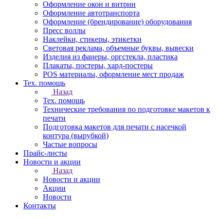
Оформление окон и витрин
Оформление автотранспорта
Оформление (брендирование) оборудования
Пресс воллы
Наклейки, стикеры, этикетки
Световая реклама, объемные буквы, вывески
Изделия из фанеры, оргстекла, пластика
Плакаты, постеры, хард-постеры
POS материалы, оформление мест продаж
Тех. помощь
Назад
Тех. помощь
Технические требования по подготовке макетов к
печати
Подготовка макетов для печати с насечкой
контура (вырубкой)
Частые вопросы
Прайс-листы
Новости и акции
Назад
Новости и акции
Акции
Новости
Контакты