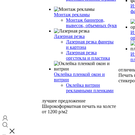
И
ф
Монтаж рекламы
Монтаж баннеров,
вывесок, объемных букв
И
Лазерная резка
ор
Лазерная резка фанеры
и картона
Лазерная резка
И
оргстекла и пластика
п
отличн
Оклейка пленкой окон и
Печать
витрин
стикеро
Оклейка витрин
рекламными пленками
лучшее предложение
Широкоформатная печать на холсте
от 1200 р/м2