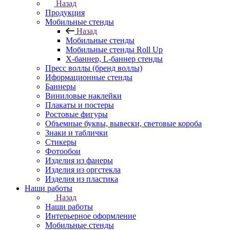
Назад
Продукция
Мобильные стенды
Назад
Мобильные стенды
Мобильные стенды Roll Up
Х-баннер, L-баннер стенды
Пресс воллы (бренд воллы)
Иформационные стенды
Баннеры
Виниловые наклейки
Плакаты и постеры
Ростовые фигуры
Объемные буквы, вывески, световые короба
Знаки и таблички
Стикеры
Фотообои
Изделия из фанеры
Изделия из оргстекла
Изделия из пластика
Наши работы
Назад
Наши работы
Интерьерное оформление
Мобильные стенды