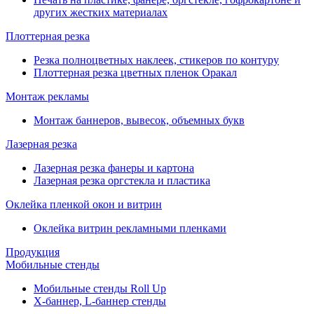
других жестких материалах
Плоттерная резка
Резка полноцветных наклеек, стикеров по контуру
Плоттерная резка цветных пленок Оракал
Монтаж рекламы
Монтаж баннеров, вывесок, объемных букв
Лазерная резка
Лазерная резка фанеры и картона
Лазерная резка оргстекла и пластика
Оклейка пленкой окон и витрин
Оклейка витрин рекламными пленками
Продукция
Мобильные стенды
Мобильные стенды Roll Up
Х-баннер, L-баннер стенды