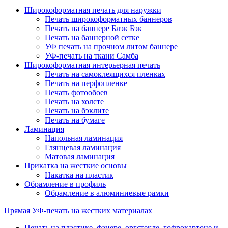
Широкоформатная печать для наружки
Печать широкоформатных баннеров
Печать на баннере Блэк Бэк
Печать на баннерной сетке
УФ печать на прочном литом баннере
УФ-печать на ткани Самба
Широкоформатная интерьерная печать
Печать на самоклеящихся пленках
Печать на перфопленке
Печать фотообоев
Печать на холсте
Печать на бэклите
Печать на бумаге
Ламинация
Напольная ламинация
Глянцевая ламинация
Матовая ламинация
Прикатка на жесткие основы
Накатка на пластик
Обрамление в профиль
Обрамление в алюминиевые рамки
Прямая УФ-печать на жестких материалах
Печать на пластике, фанере, оргстекле, гофрокартоне и