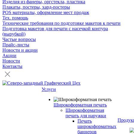
Изделия из фанеры, оргстекла, пластика
Плакаты, постеры, хард-постеры
POS материалы, оформление мест продаж
Тех. помощь
Технические требования по подготовке макетов к печати
Подготовка макетов для печати с насечкой контура
(вырубкой)
Частые вопросы
Прайс-листы
Новости и акции
Акции
Новости
Контакты
Услуги
Широкоформатная печать
Широкоформатная
печать для наружки
Продук
Печать
широкоформатных
баннеров