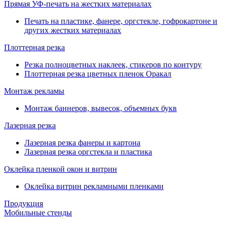
Прямая УФ-печать на жестких материалах
Печать на пластике, фанере, оргстекле, гофрокартоне и
других жестких материалах
Плоттерная резка
Резка полноцветных наклеек, стикеров по контуру
Плоттерная резка цветных пленок Оракал
Монтаж рекламы
Монтаж баннеров, вывесок, объемных букв
Лазерная резка
Лазерная резка фанеры и картона
Лазерная резка оргстекла и пластика
Оклейка пленкой окон и витрин
Оклейка витрин рекламными пленками
Продукция
Мобильные стенды